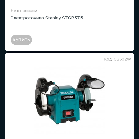
Не в наличии
Электроточило Stanley STGB3715
КУПИТЬ
Код: GB602W