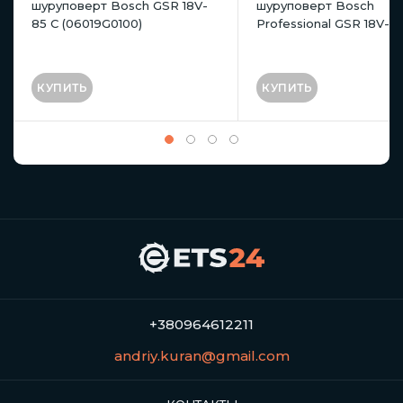
шуруповерт Bosch GSR 18V-
шуруповерт Bosch
85 C (06019G0100)
Professional GSR 18V-6
КУПИТЬ
КУПИТЬ
+380964612211
andriy.kuran@gmail.com