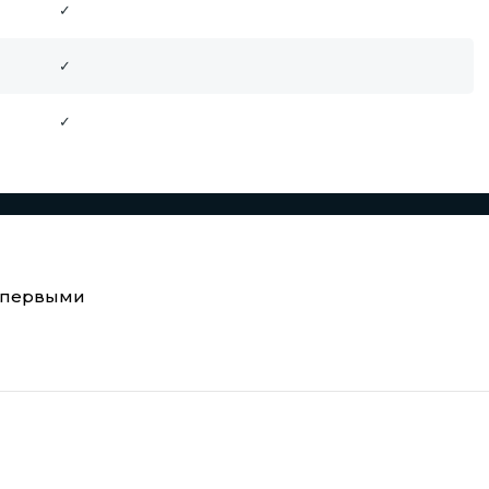
✓
✓
✓
е первыми