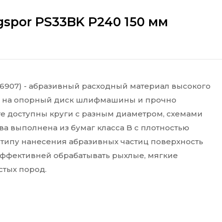
spor PS33BK P240 150 мм
46907) - абразивный расходный материал высокого
тся на опорный диск шлифмашины и прочно
те доступны круги с разным диаметром, схемами
ва выполнена из бумаг класса B с плотностью
у типу нанесения абразивных частиц поверхность
эффективней обрабатывать рыхлые, мягкие
стых пород.