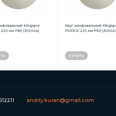
ифовальный Klingspor
Круг шлифовальный Klingsp
 225 мм P80 (302044)
PS33CK 225 мм P60 (302043
ТЬ
КУПИТЬ
12211
andriy.kuran@gmail.com