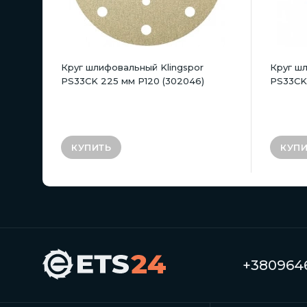
Круг шлифовальный Klingspor
Круг шл
PS33CK 225 мм P120 (302046)
PS33CK
КУПИТЬ
КУПИ
+3809646