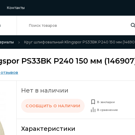
Контакты
В
ериалы
Круг шлифовальный Klingspor PS33BK P240 150 мм (14690
spor PS33BK P240 150 мм (146907
 отзывов
Нет в наличии
В закладки
СООБЩИТЬ О НАЛИЧИИ
В сравнение
Характеристики