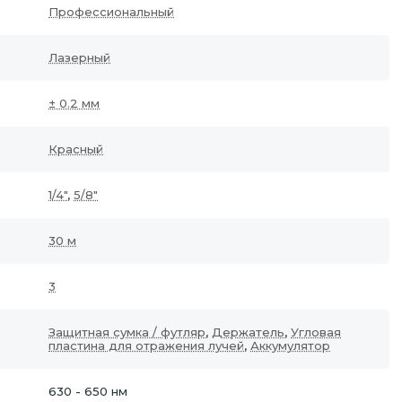
Профессиональный
Лазерный
± 0.2 мм
Красный
1/4"
,
5/8"
30 м
3
Защитная сумка / футляр
,
Держатель
,
Угловая
пластина для отражения лучей
,
Аккумулятор
630 - 650 нм