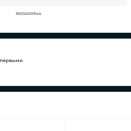
1600A00R44
е первыми