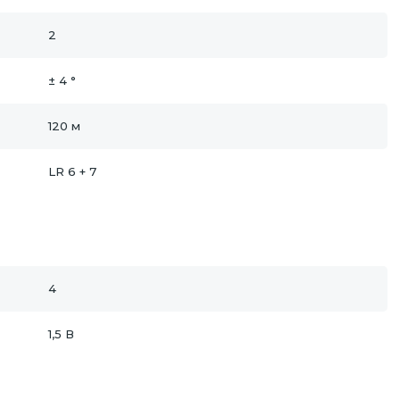
2
± 4 °
120 м
LR 6 + 7
4
1,5 В