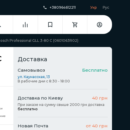
+380964612211
Укр
Рус
ch Professional GLL 3-80 C (0601063R02)
C
Доставка
Самовывоз
Бесплатно
ул. Каунасская, 13
В рабочие дни с 8:30 - 18:00
Доставка по Киеву
40 грн
При заказе на сумму свыше 2000 грн доставка
ки
бесплатно
ние
Новая Почта
от 40 грн