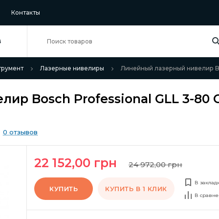
Контакты
В
трумент
Лазерные нивелиры
Линейный лазерный нивелир Bos
ир Bosch Professional GLL 3-80 
0 отзывов
22 152,00 грн
24 972,00 грн
В заклад
КУПИТЬ
КУПИТЬ В 1 КЛИК
В сравне