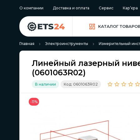
О компании
Доставка и оплата
Сервис
Кар’єра
КАТАЛОГ ТОВАРО
Главная
Электроинструменты
Измерительный инс
Линейный лазерный нивел
(0601063R02)
В наличии
Код: 0601063R02
-11%