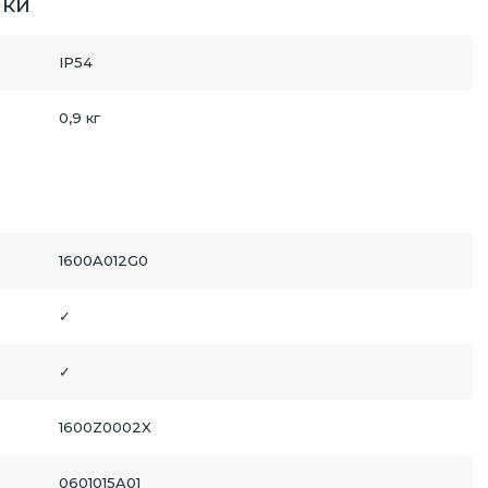
ики
IP54
0,9 кг
1600A012G0
✓
✓
1600Z0002X
0601015A01