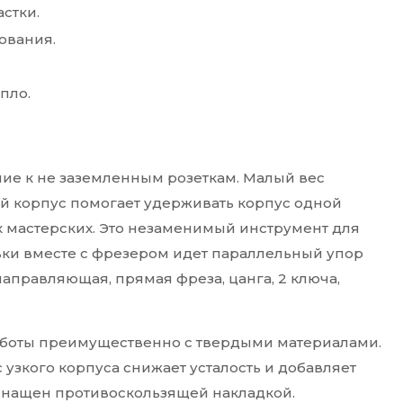
стки.
ования.
пло.
ие к не заземленным розеткам. Малый вес
й корпус помогает удерживать корпус одной
х мастерских. Это незаменимый инструмент для
вки вместе с фрезером идет параллельный упор
направляющая, прямая фреза, цанга, 2 ключа,
аботы преимущественно с твердыми материалами.
 узкого корпуса снижает усталость и добавляет
оснащен противоскользящей накладкой.