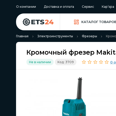
О компании
Доставка и оплата
Сервис
Кар’єра
КАТАЛОГ ТОВАРО
Главная
Электроинструменты
Фрезеры
Кромо
Кромочный фрезер Makit
0 
Не в наличии
Код: 3709