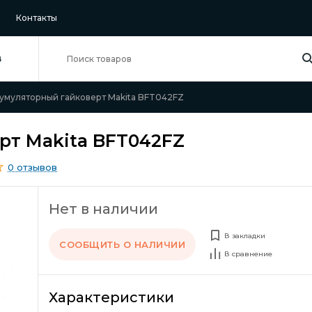
Контакты
В
умуляторный гайковерт Makita BFT042FZ
рт Makita BFT042FZ
0 отзывов
Нет в наличии
В закладки
СООБЩИТЬ О НАЛИЧИИ
В сравнение
Характеристики