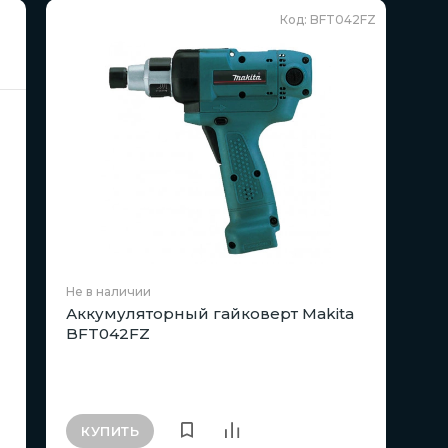
Код: BFT042FZ
Не в наличии
Аккумуляторный гайковерт Makita
BFT042FZ
КУПИТЬ