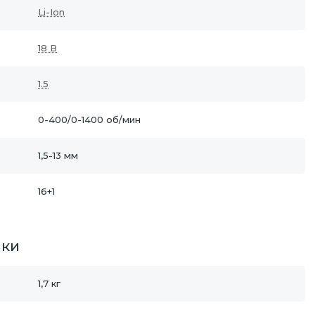
Li-Ion
18 В
1.5
0-400/0-1400 об/мин
1,5-13 мм
16+1
ики
1,7 кг