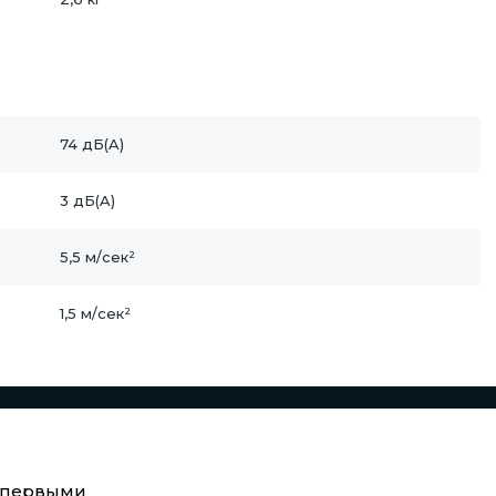
74 дБ(A)
3 дБ(A)
5,5 м/сек²
1,5 м/сек²
е первыми