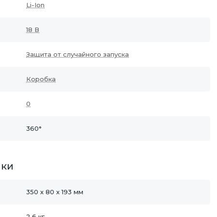
Li-Ion
18 В
Защита от случайного запуска
Коробка
0
360°
ики
350 х 80 х 193 мм
2,6 кг