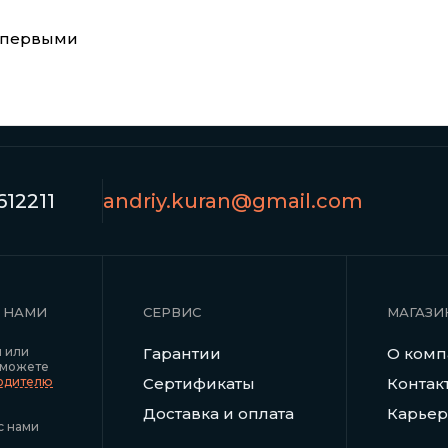
е первыми
12211
andriy.kuran@gmail.com
С НАМИ
СЕРВИС
МАГАЗИ
я или
Гарантии
О ком
 можете
водителю
Сертификаты
Контак
Доставка и оплата
Карьер
с нами