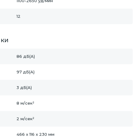
1100-2650 уд/мин
12
ики
86 дБ(А)
97 дБ(А)
3 дБ(А)
8 м/сек²
2 м/сек²
466 x 116 x 230 мм