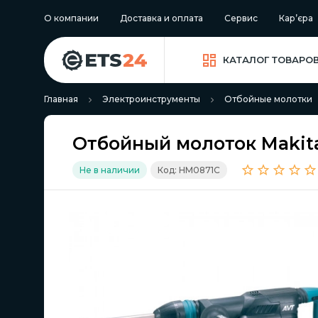
О компании
Доставка и оплата
Сервис
Кар’єра
КАТАЛОГ ТОВАРО
Главная
Электроинструменты
Отбойные молотки
Отбойный молоток Makit
Не в наличии
Код: HM0871C