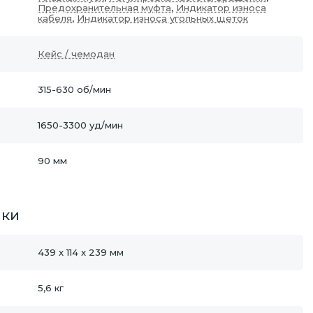
Предохранительная муфта
,
Индикатор износа
кабеля
,
Индикатор износа угольных щеток
Кейс / чемодан
315-630 об/мин
1650-3300 уд/мин
90 мм
ики
439 x 114 x 239 мм
5,6 кг