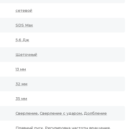
сетевой
SDS Max
5,6 Дж
Щеточный
13 мм
32 мм
35 мм
Сверление
,
Сверление с ударом
,
Долбление
Плавный пуск
,
Регулировка частоты вращения
,