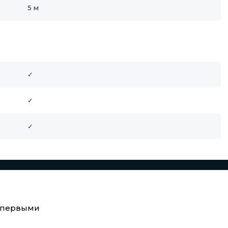
5 м
✓
✓
✓
е первыми