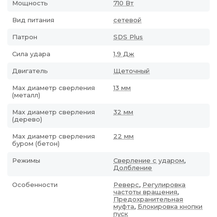
Мощность
710 Вт
Вид питания
сетевой
Патрон
SDS Plus
Сила удара
1,9 Дж
Двигатель
Щеточный
Max диаметр сверления
13 мм
(металл)
Мах диаметр сверления
32 мм
(дерево)
Max диаметр сверления
22 мм
буром (бетон)
Режимы
Сверление с ударом
,
Долбление
Особенности
Реверс
,
Регулировка
частоты вращения
,
Предохранительная
муфта
,
Блокировка кнопки
пуск