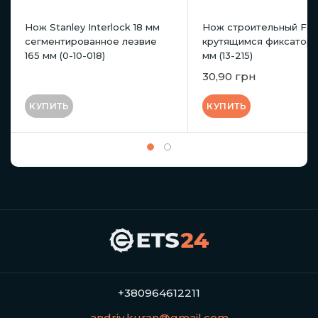
Нож Stanley Interlock 18 мм
Нож строительный Favo
сегментированное лезвие
крутящимся фиксаторо
165 мм (0-10-018)
мм (13-215)
30,90 грн
КУПИТЬ
КУПИТЬ
+380964612211
andriy.kuran@gmail.com