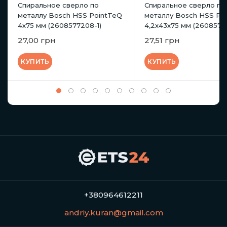
Спиральное сверло по
Спиральное сверло по
металлу Bosch HSS PointTeQ
металлу Bosch HSS Po
4х75 мм (2608577208-1)
4,2х43х75 мм (2608577
27,00 грн
27,51 грн
КУПИТЬ
КУПИТЬ
+380964612211
andriy.kuran@gmail.com