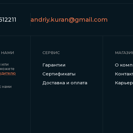
12211
andriy.kuran@gmail.com
С НАМИ
СЕРВИС
МАГАЗИ
я или
Гарантии
О ком
 можете
водителю
Сертификаты
Контак
Доставка и оплата
Карьер
с нами