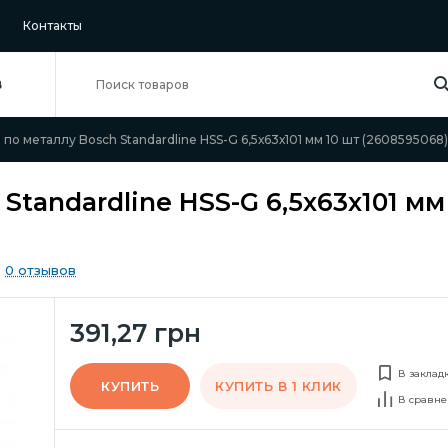
Контакты
В
по металлу Bosch Standardline HSS-G 6,5х63х101 мм 10 шт (2608595068)
Standardline HSS-G 6,5х63х101 мм
0 отзывов
391,27 грн
В заклад
КУПИТЬ
КУПИТЬ В 1 КЛИК
В сравне