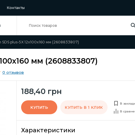
Контакты
В
 SDS plus-5X 12x100x160 мм (2608833807)
x100x160 мм (2608833807)
0 отзывов
188,40 грн
В заклад
КУПИТЬ
КУПИТЬ В 1 КЛИК
В сравне
Характеристики