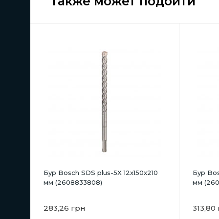
Также может подойти
Бур Bosch SDS plus-5X 12x150x210
Бур Bos
мм (2608833808)
мм (26
283,26 грн
313,80