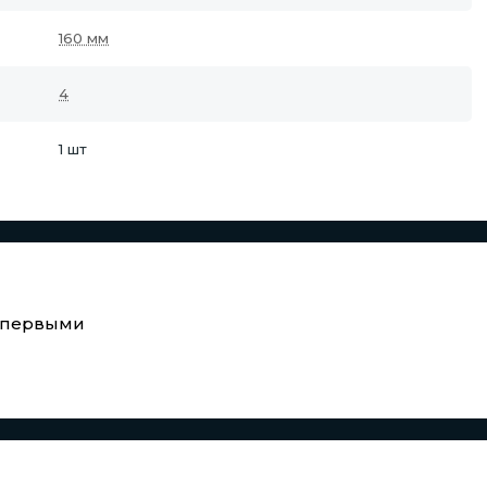
160 мм
4
1 шт
е первыми