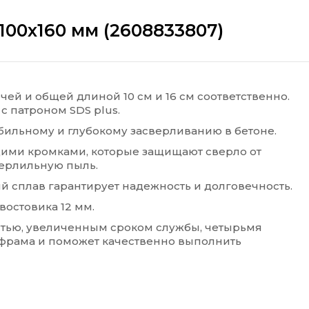
x100x160 мм (2608833807)
очей и общей длиной 10 см и 16 см соответственно.
с патроном SDS plus.
бильному и глубокому засверливанию в бетоне.
щими кромками, которые защищают сверло от
верлильную пыль.
 сплав гарантирует надежность и долговечность.
востовика 12 мм.
тью, увеличенным сроком службы, четырьмя
фрама и поможет качественно выполнить