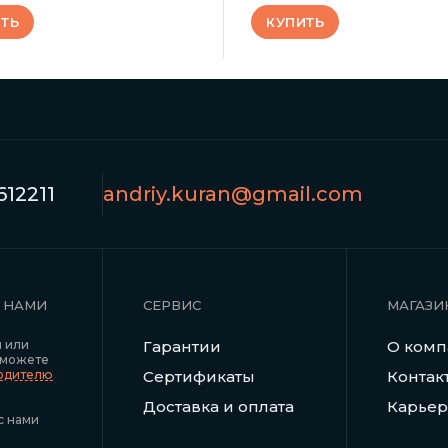
ТЬ
КУПИТЬ
12211
andriy.kuran@gmail.com
С НАМИ
СЕРВИС
МАГАЗИ
я или
Гарантии
О ком
 можете
водителю
Сертификаты
Контак
Доставка и оплата
Карьер
с нами