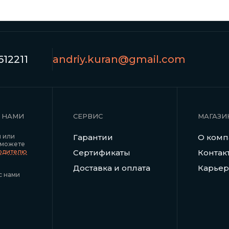
12211
andriy.kuran@gmail.com
С НАМИ
СЕРВИС
МАГАЗИ
я или
Гарантии
О ком
 можете
водителю
Сертификаты
Контак
Доставка и оплата
Карьер
с нами