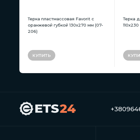
Терка пластмассовая Favorit с
Терка д
оранжевой губкой 130х270 мм (07-
110х230 
206)
КУПИТЬ
КУПИ
+3809646