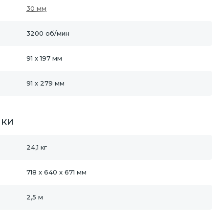
30 мм
3200 об/мин
91 x 197 мм
91 x 279 мм
ики
24,1 кг
718 x 640 x 671 мм
2,5 м