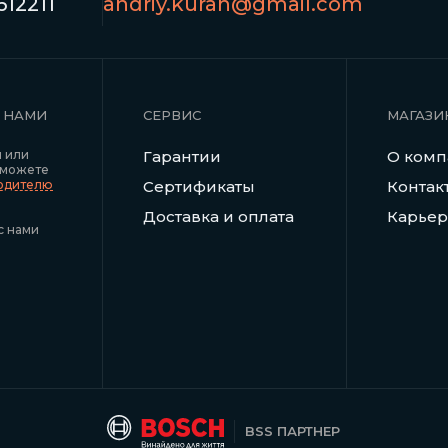
12211
andriy.kuran@gmail.com
С НАМИ
СЕРВИС
МАГАЗИ
я или
Гарантии
О ком
 можете
водителю
Сертификаты
Контак
Доставка и оплата
Карьер
с нами
BSS ПАРТНЕР