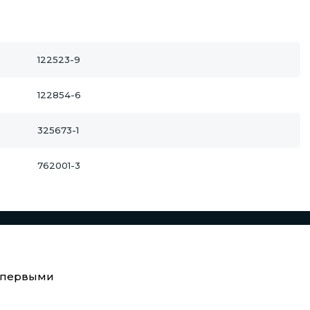
122523-9
122854-6
325673-1
762001-3
е первыми