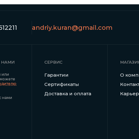
12211
andriy.kuran@gmail.com
С НАМИ
СЕРВИС
МАГАЗИ
я или
Гарантии
О ком
 можете
водителю
Сертификаты
Контак
Доставка и оплата
Карьер
с нами