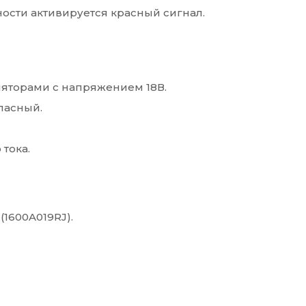
ости активируется красный сигнал.
ляторами с напряжением 18В.
пасный.
тока.
(1600A019RJ).