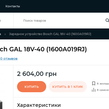
Контакты
В
а
Зарядное устройство Bosch GAL 18V-40 (1600A019RJ)
h GAL 18V-40 (1600A019RJ)
0 отзывов
2 604,00 грн
В заклад
КУПИТЬ
КУПИТЬ В 1 КЛИК
В сравне
Характеристики