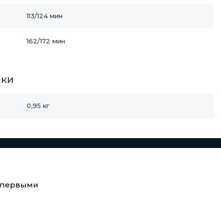
113/124 мин
162/172 мин
ики
0,95 кг
е первыми