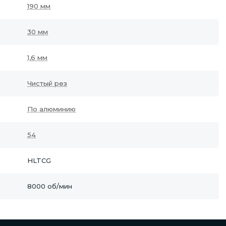
190 мм
30 мм
1,6 мм
Чистый рез
По алюминию
54
HLTCG
8000 об/мин