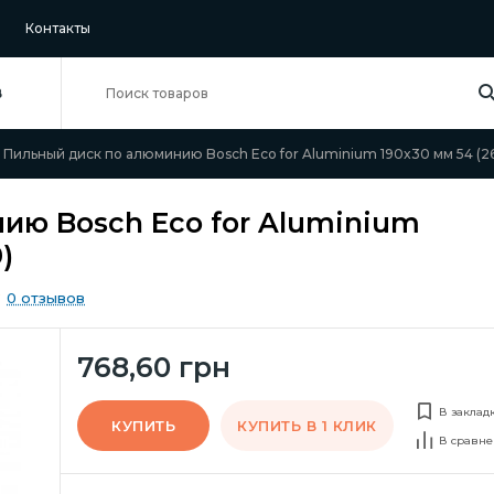
Контакты
В
Пильный диск по алюминию Bosch Eco for Aluminium 190x30 мм 54 (
ию Bosch Eco for Aluminium
)
0 отзывов
768,60 грн
В заклад
КУПИТЬ
КУПИТЬ В 1 КЛИК
В сравне