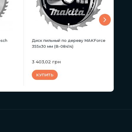
osch
Диск пильный по дереву MAKForce
Пиль
355x30 мм (B-08414)
MAKB
0878
3 403,02 грн
6 21
КУПИТЬ
КУ