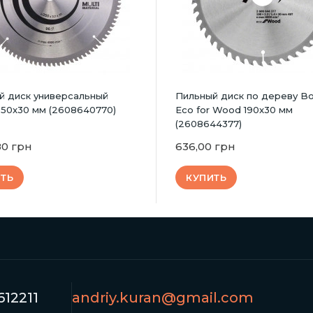
й диск универсальный
Пильный диск по дереву B
350x30 мм (2608640770)
Eco for Wood 190x30 мм
(2608644377)
80 грн
636,00 грн
ТЬ
КУПИТЬ
12211
andriy.kuran@gmail.com