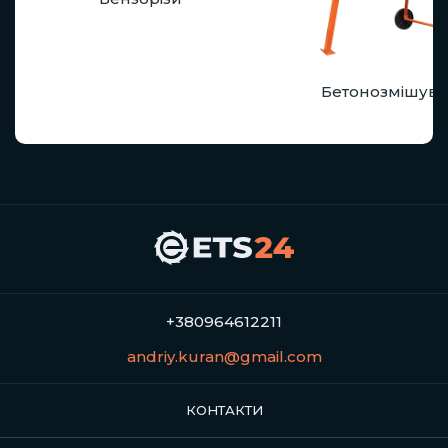
Бетонозмішува
+380964612211
andriy.kuran@gmail.com
КОНТАКТИ