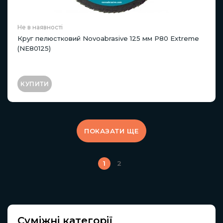
Не в наявності
Круг пелюстковий Novoabrasive 125 мм P80 Extreme
(NE80125)
КУПИТИ
ПОКАЗАТИ ЩЕ
1
2
Суміжні категорії