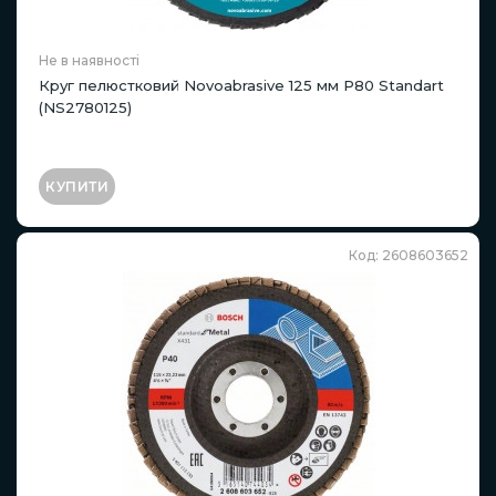
Не в наявності
Круг пелюстковий Novoabrasive 125 мм P80 Standart
(NS2780125)
КУПИТИ
Код: 2608603652