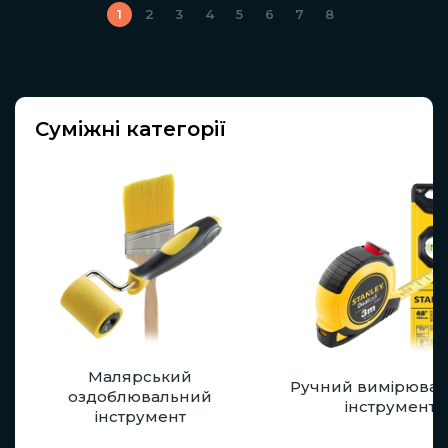
1
2
3
4
5
6
7
8
Суміжні категорії
Малярський
Ручний вимірюва
оздоблювальний
інструмент
інструмент