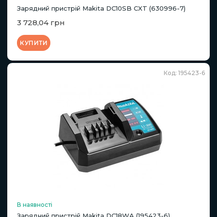
Зарядний пристрій Makita DC10SB CXT (630996-7)
3 728,04 грн
КУПИТИ
Код: 195423-6
В наявності
Зарядний пристрій Makita DC18WA (195423-6)