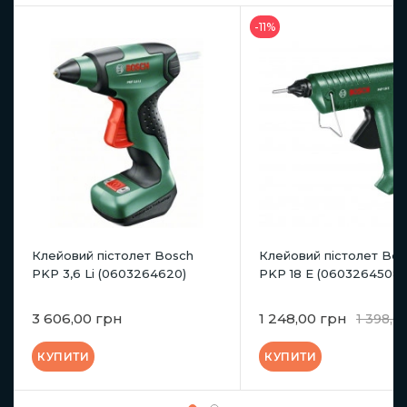
-11%
Клейовий пістолет Bosch
Клейовий пістолет Bos
PKP 3,6 Li (0603264620)
PKP 18 E (0603264508)
3 606,00 грн
1 248,00 грн
1 398,0
КУПИТИ
КУПИТИ