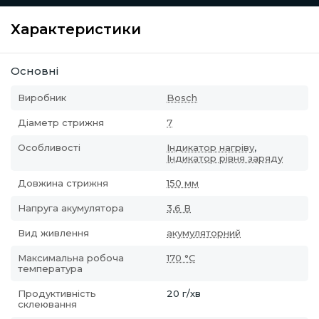
Характеристики
Основні
Виробник
Bosch
Діаметр стрижня
7
Особливості
Індикатор нагріву
,
Індикатор рівня заряду
Довжина стрижня
150 мм
Напруга акумулятора
3,6 В
Вид живлення
акумуляторний
Максимальна робоча
170 °С
температура
Продуктивність
20 г/хв
склеювання