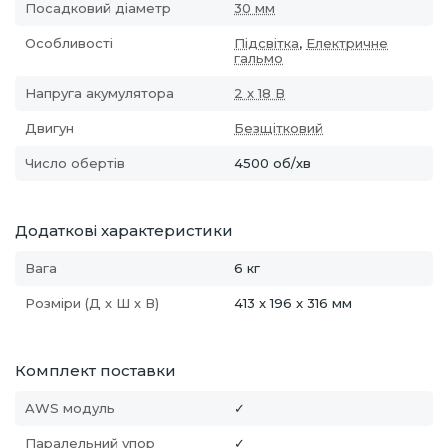
Посадковий діаметр
30 мм
Особливості
Підсвітка
,
Електричне
гальмо
Напруга акумулятора
2 х 18 В
Двигун
Безщітковий
Число обертів
4500 об/хв
Додаткові характеристики
Вага
6 кг
Розміри (Д х Ш х В)
413 x 196 x 316 мм
Комплект поставки
AWS модуль
✓
Паралельний упор
✓