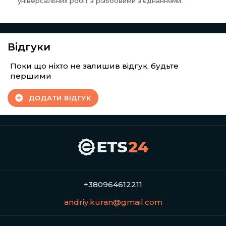
універсальних робіт з різьбовими з'єднаннями.
Відгуки
Поки що ніхто не залишив відгук, будьте
першими
ДОДАТИ ВІДГУК
+380964612211
andriy.kuran@gmail.com