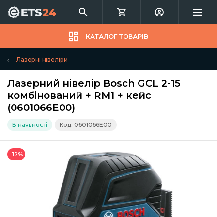
КАТАЛОГ ТОВАРІВ
Лазерні нівеліри
Лазерний нівелір Bosch GCL 2-15
комбінований + RM1 + кейс
(0601066E00)
В наявності
Код: 0601066E00
-12%