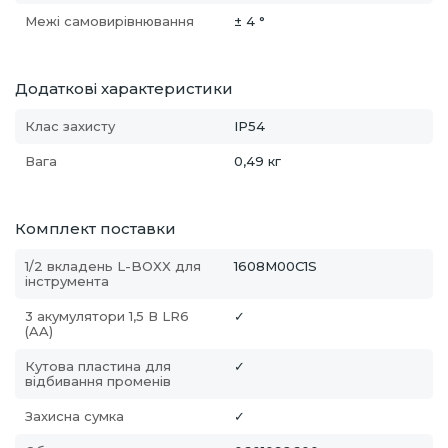
Межі самовирівнювання
± 4 °
Додаткові характеристики
Клас захисту
IP54
Вага
0,49 кг
Комплект поставки
1/2 вкладень L-BOXX для
1608M00C1S
інструмента
3 акумулятори 1,5 В LR6
✓
(AA)
Кутова пластина для
✓
відбивання променів
Захисна сумка
✓