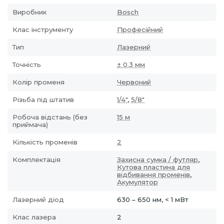
Виробник
Bosch
Клас інструменту
Професійний
Тип
Лазерний
Точність
± 0.3 мм
Колір променя
Червоний
Різьба під штатив
1/4"
,
5/8"
Робоча відстань (без
15 м
приймача)
Кількість променів
2
Комплектація
Захисна сумка / футляр
,
Кутова пластина для
відбивання променів
,
Акумулятор
Лазерний діод
630 – 650 нм, < 1 мВт
Клас лазера
2