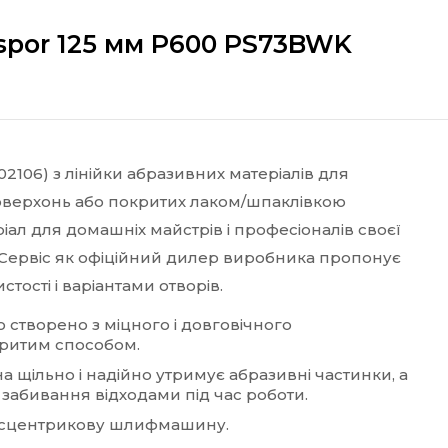
spor 125 мм P600 PS73BWK
2106) з лінійки абразивних матеріалів для
верхонь або покритих лаком/шпаклівкою
іал для домашніх майстрів і професіоналів своєї
-Сервіс як офіційний дилер виробника пропонує
тості і варіантами отворів.
но створено з міцного і довговічного
критим способом.
на щільно і надійно утримує абразивні частинки, а
забивання відходами під час роботи.
ексцентрикову шлифмашину.