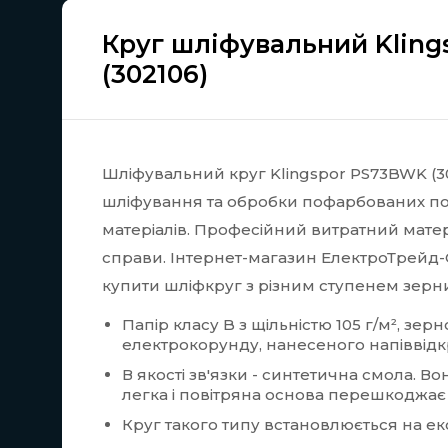
Круг шліфувальний Kling
(302106)
Шліфувальний круг
Klingspor PS73BWK (30
шліфування та обробки пофарбованих по
матеріалів. Професійний витратний матер
справи. Інтернет-магазин ЕлектроТрейд
купити шліфкруг з різним ступенем зернис
Папір класу B з щільністю 105 г/м², зер
електрокорунду, нанесеного напіввід
В якості зв'язки - синтетична смола. Во
легка і повітряна основа перешкоджає 
Круг такого типу встановлюється на 