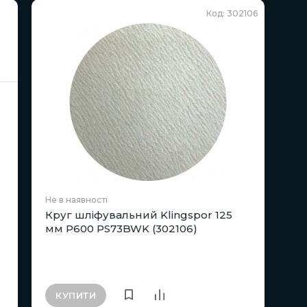
Код: 302106
Не в наявності
Круг шліфувальний Klingspor 125
мм P600 PS73BWK (302106)
КУПИТИ