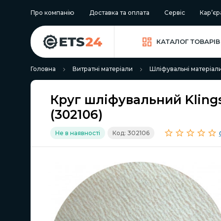
Про компанію
Доставка та оплата
Сервіс
Кар’єр
КАТАЛОГ ТОВАРІВ
Головна
Витратні матеріали
Шліфувальні матеріал
Круг шліфувальний Kling
(302106)
Не в наявності
Код: 302106