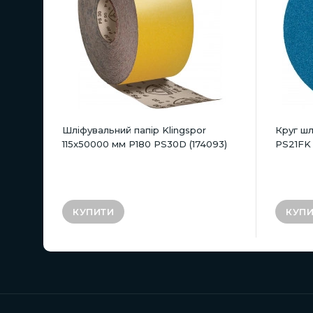
Шліфувальний папір Klingspor
Круг шл
115x50000 мм P180 PS30D (174093)
PS21FK 
КУПИТИ
КУП