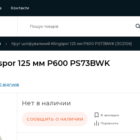
а
Контакти
и
Круг шліфувальний Klingspor 125 мм P600 PS73BWK (302106)
spor 125 мм P600 PS73BWK
0 відгуків
Нет в наличии
В закладки
СООБЩИТЬ О НАЛИЧИИ
Порівняти