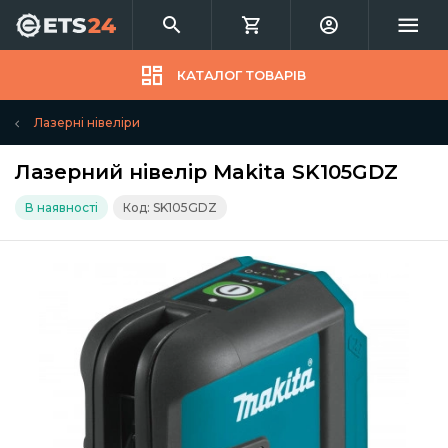
КАТАЛОГ ТОВАРІВ
Лазерні нівеліри
Лазерний нівелір Makita SK105GDZ
В наявності
Код: SK105GDZ