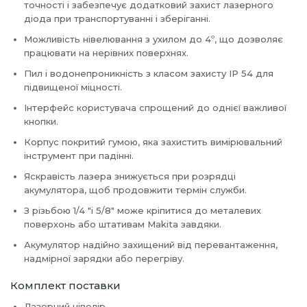
точності і забезпечує додатковий захист лазерного
діода при транспортуванні і зберіганні.
Можливість нівелювання з ухилом до 4º, що дозволяє
працювати на нерівних поверхнях.
Пил і водонепроникність з класом захисту IP 54 для
підвищеної міцності.
Інтерфейс користувача спрощений до однієї важливої ​​
кнопки.
Корпус покритий гумою, яка захистить вимірювальний
інструмент при падінні.
Яскравість лазера знижується при розрядці
акумулятора, щоб продовжити термін служби.
З різьбою 1/4 "і 5/8" може кріпитися до металевих
поверхонь або штативам Makita завдяки.
Акумулятор надійно захищений від перевантаження,
надмірної зарядки або перегріву.
Комплект поставки
Лазерний нівелір