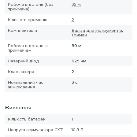
Робоча відстань (без
35 м
приймача)
Кількість променів
2
Комплектація
Валіза для інструментів
,
Тримач
Робоча відстань із
80 м
приймачем
Лазерний діод
625 нм
Клас лазера
2
Номінальний час
3 с
вимірювання
Живлення
Кількість батарей
1
Напруга акумулятора CXT
10,8 В