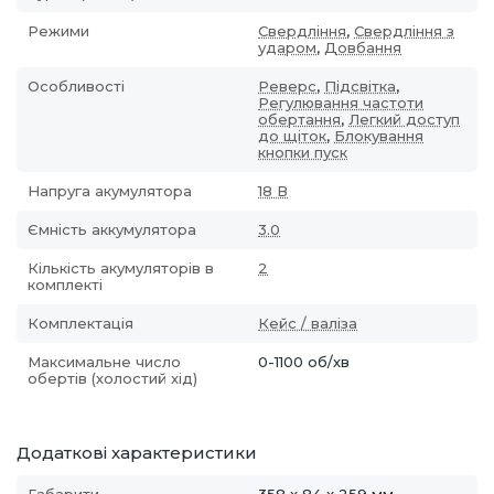
Режими
Свердління
,
Свердління з
ударом
,
Довбання
Особливості
Реверс
,
Підсвітка
,
Регулювання частоти
обертання
,
Легкий доступ
до щіток
,
Блокування
кнопки пуск
Напруга акумулятора
18 В
Ємність аккумулятора
3.0
Кількість акумуляторів в
2
комплекті
Комплектація
Кейс / валіза
Максимальне число
0-1100 об/хв
обертів (холостий хід)
Додаткові характеристики