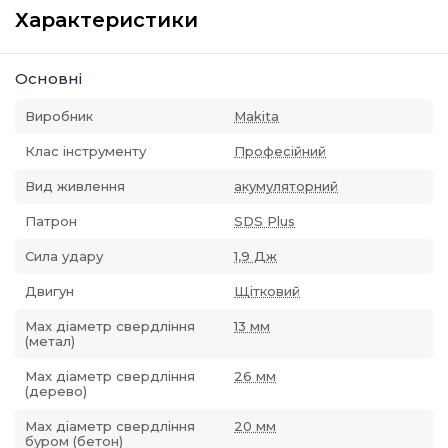
Характеристики
Основні
Виробник
Makita
Клас інструменту
Професійний
Вид живлення
акумуляторний
Патрон
SDS Plus
Сила удару
1,9 Дж
Двигун
Щітковий
Max діаметр свердління
13 мм
(метал)
Мах діаметр свердління
26 мм
(дерево)
Max діаметр свердління
20 мм
буром (бетон)