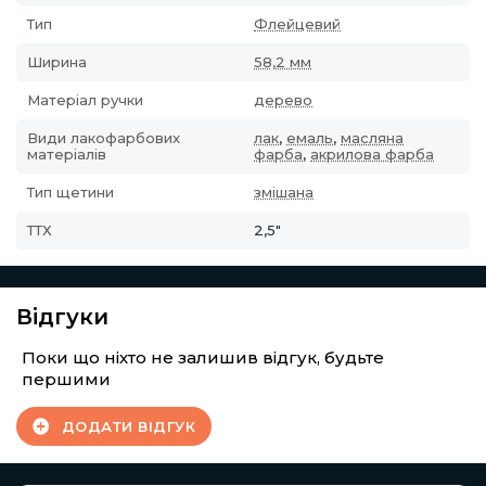
Тип
Флейцевий
Ширина
58,2 мм
Матеріал ручки
дерево
Види лакофарбових
лак
,
емаль
,
масляна
матеріалів
фарба
,
акрилова фарба
Тип щетини
змішана
ТТХ
2,5"
Відгуки
Поки що ніхто не залишив відгук, будьте
першими
ДОДАТИ ВІДГУК