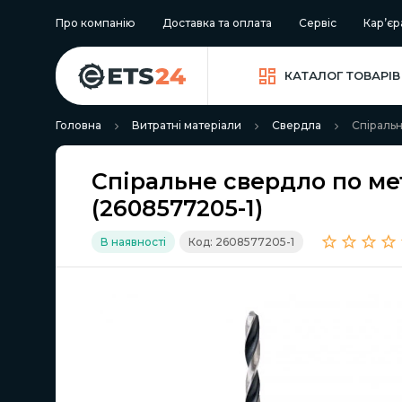
Про компанію
Доставка та оплата
Сервіс
Кар’єр
КАТАЛОГ ТОВАРІВ
Головна
Витратні матеріали
Свердла
Спіральн
Спіральне свердло по ме
(2608577205-1)
В наявності
Код: 2608577205-1