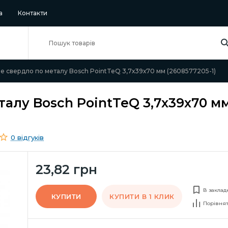
а
Контакти
е свердло по металу Bosch PointTeQ 3,7х39х70 мм (2608577205-1)
талу Bosch PointTeQ 3,7х39х70 м
0 відгуків
23,82 грн
В заклад
КУПИТИ
КУПИТИ В 1 КЛИК
Порівня