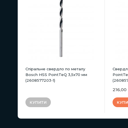
Спіральне свердло по металу
Свердл
Bosch HSS PointTeQ 3,5х70 мм
PointTe
(2608577203-1)
(26085
216,00
КУПИТИ
КУП