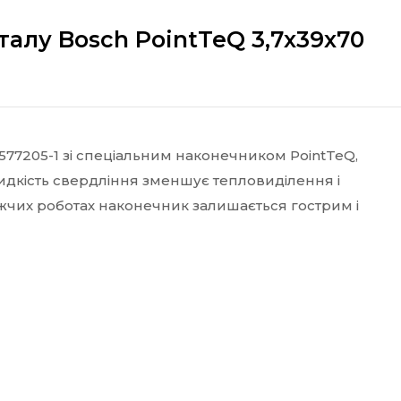
талу Bosch PointTeQ 3,7х39х70
577205-1 зі спеціальним наконечником PointTeQ,
идкість свердління зменшує тепловиділення і
важчих роботах наконечник залишається гострим і