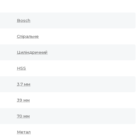
Bosch
Спіральне
Циліндричний
HSS
3,7 мм
39 мм
70 мм
Метал