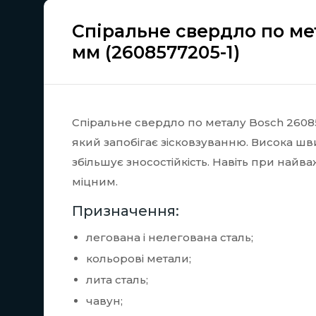
Спіральне свердло по ме
мм (2608577205-1)
Спіральне свердло по металу Bosch 2608
який запобігає зісковзуванню. Висока шв
збільшує зносостійкість. Навіть при най
міцним.
Призначення:
легована і нелегована сталь;
кольорові метали;
лита сталь;
чавун;