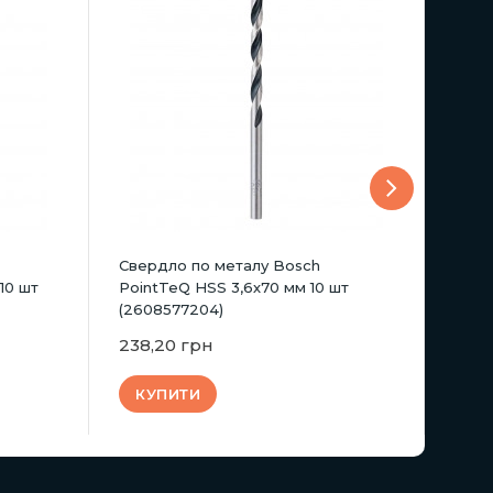
Свердло по металу Bosch
Свер
10 шт
PointTeQ HSS 3,6х70 мм 10 шт
Poin
(2608577204)
(260
238,20 грн
238,
КУПИТИ
КУ