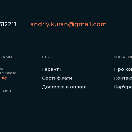
12211
andriy.kuran@gmail.com
 НАМИ
СЕРВІС
МАГАЗИ
бо
Гарантії
Про ко
и можете
нику
Сертифікати
Контак
Доставка и оплата
Кар'єр
з нами