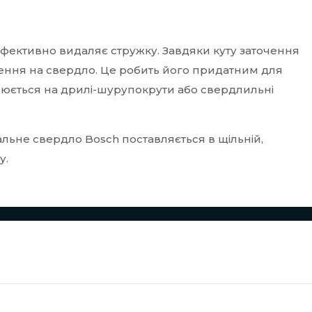
фективно видаляє стружку. Завдяки куту заточення
ення на свердло. Це робить його придатним для
влюється на дрилі-шурупокрути або свердлильні
альне свердло Bosch поставляється в щільній,
у.