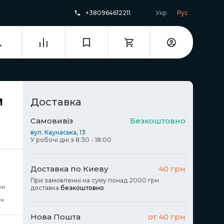
+380964612211
Укр
Рус
м
Доставка
Самовивіз
Безкоштовно
вул. Каунаська, 13
У робочі дні з 8:30 - 18:00
Доставка по Киеву
40 грн
При замовленні на суму понад 2000 грн
ки
доставка
безкоштовно
ти
Нова Пошта
от 40 грн