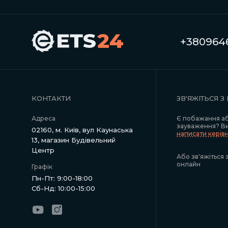
+3809646
КОНТАКТИ
ЗВ'ЯЖІТЬСЯ З
Адреса
Є побажання а
зауваження? В
02160, м. Київ, вул Каунаська
написати керів
13, магазин Будівельний
Центр
Або зв'яжіться 
онлайн
Графік
Пн-Пт: 9:00-18:00
Сб-Нд: 10:00-15:00