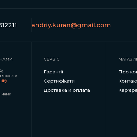
12211
andriy.kuran@gmail.com
 НАМИ
СЕРВІС
МАГАЗИ
бо
Гарантії
Про ко
и можете
нику
Сертифікати
Контак
Доставка и оплата
Кар'єр
з нами