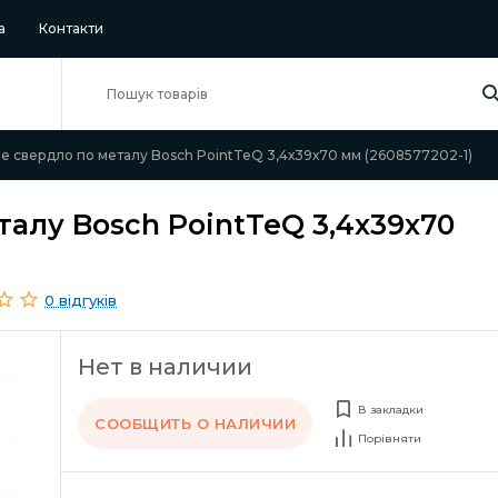
а
Контакти
е свердло по металу Bosch PointTeQ 3,4х39х70 мм (2608577202-1)
талу Bosch PointTeQ 3,4х39х70
0 відгуків
Нет в наличии
В закладки
СООБЩИТЬ О НАЛИЧИИ
Порівняти