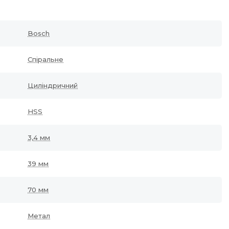
Bosch
Спіральне
Циліндричний
HSS
3,4 мм
39 мм
70 мм
Метал