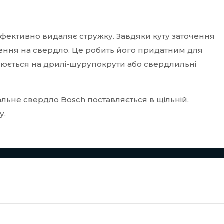
фективно видаляє стружку. Завдяки куту заточення
ення на свердло. Це робить його придатним для
влюється на дрилі-шурупокрути або свердлильні
альне свердло Bosch поставляється в щільній,
у.