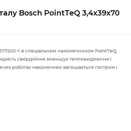
талу Bosch PointTeQ 3,4х39х70
577202-1 зі спеціальним наконечником PointTeQ,
идкість свердління зменшує тепловиділення і
важчих роботах наконечник залишається гострим і