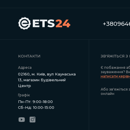
+3809646
КОНТАКТИ
ЗВ'ЯЖІТЬСЯ З
Адреса
Є побажання а
зауваження? В
02160, м. Київ, вул Каунаська
написати керів
13, магазин Будівельний
Центр
Або зв'яжіться 
онлайн
Графік
Пн-Пт: 9:00-18:00
Сб-Нд: 10:00-15:00