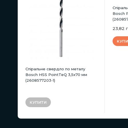
Спірал
Bosch P
(260857
23,82 
КУП
Спіральне свердло по металу
Bosch HSS PointTeQ 3,5х70 мм
(2608577203-1)
КУПИТИ