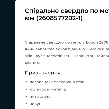
Спіральне свердло по ме
мм (2608577202-1)
Спіральне свердло по металу Bosch 2608
який запобігає зісковзуванню. Висока шв
збільшує зносостійкість. Навіть при най
міцним.
Призначення:
легована і нелегована сталь;
кольорові метали;
лита сталь;
чавун;