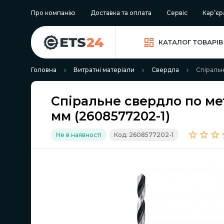
Про компанію
Доставка та оплата
Сервіс
Кар’єр
КАТАЛОГ ТОВАРІВ
Головна
Витратні матеріали
Свердла
Спіральн
Спіральне свердло по ме
мм (2608577202-1)
Не в наявності
Код: 2608577202-1