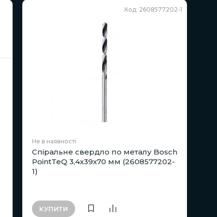
Код: 2608577202-1
Не в наявності
Спіральне свердло по металу Bosch
PointTeQ 3,4х39х70 мм (2608577202-
1)
КУПИТИ