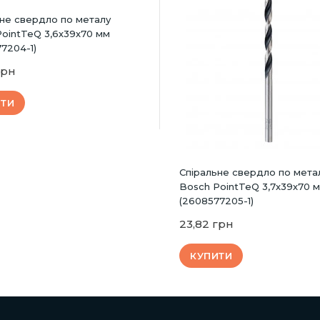
ьне свердло по металу
ointTeQ 3,6х39х70 мм
7204-1)
грн
ИТИ
Спіральне свердло по мета
Bosch PointTeQ 3,7х39х70 
(2608577205-1)
23,82 грн
КУПИТИ